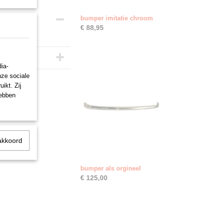
bumper imitatie chroom
€ 88,95
ia-
nze sociale
ikt. Zij
hebben
akkoord
bumper als orgineel
€ 125,00