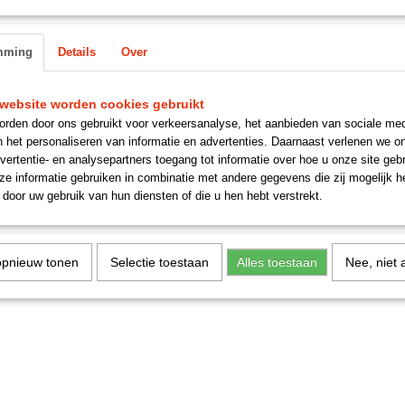
Omschrijving
mming
Details
Over
bumper imitatie rvs , voor en achter
Reacties
website worden cookies gebruikt
rden door ons gebruikt voor verkeersanalyse, het aanbieden van sociale med
n het personaliseren van informatie en advertenties. Daarnaast verlenen we o
vertentie- en analysepartners toegang tot informatie over hoe u onze site gebru
Save
e informatie gebruiken in combinatie met andere gegevens die zij mogelijk 
door uw gebruik van hun diensten of die u hen hebt verstrekt.
opnieuw tonen
Selectie toestaan
Alles toestaan
Nee, niet 