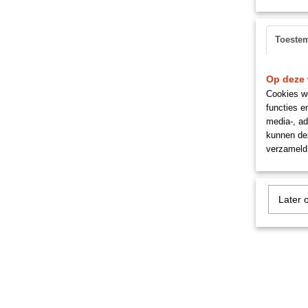
Toeste
Op deze 
Cookies wo
functies e
media-, ad
kunnen dez
verzameld 
Later 