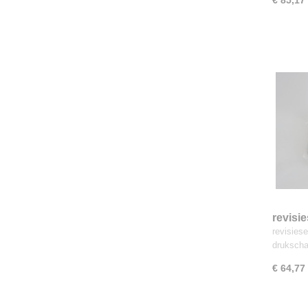
€ 85,17
revisi
revisies
druksch
€ 64,77