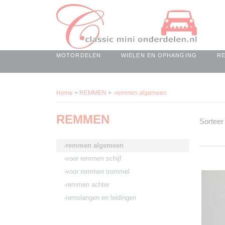
MOTORDELEN
WIELEN EN OPHANGING
R
Home
>
REMMEN
>
-remmen algemeen
REMMEN
Sortee
-remmen algemeen
-voor remmen schijf
-voor remmen trommel
-remmen achter
-remslangen en leidingen