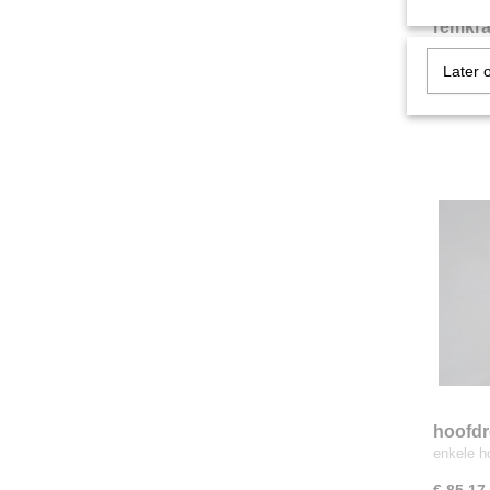
remkra
€ 167,5
Later 
hoofdr
enkele ho