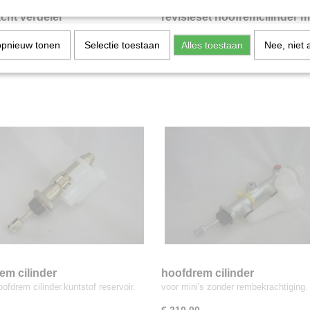
cht verdeler
revisieset hoofremcilinder m
rembekrachtiging
0
€ 36,21
opnieuw tonen
Selectie toestaan
Alles toestaan
Nee, niet 
em cilinder
hoofdrem cilinder
ofdrem cilinder.kuntstof reservoir.
voor mini's zonder rembekrachtiging.