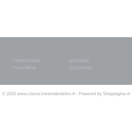
CARROSSERIE
DIVERSEN
PLAATWERK
OCCASIONS
© 2026 www.classicminionderdelen.nl - Powered by Shoppagina.nl