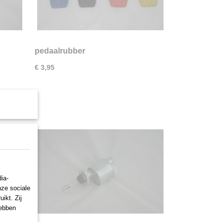
pedaalrubber
€ 3,95
ia-
nze sociale
ikt. Zij
hebben