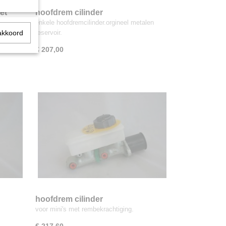
et
hoofdrem cilinder
enkele hoofdremcilinder.orgineel metalen
akkoord
reservoir.
€ 207,00
hoofdrem cilinder
voor mini's met rembekrachtiging.