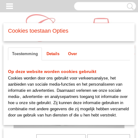
Cookies toestaan Opties
Inloggen
Registreren
UW WINKELWAGEN
Toestemming
Details
Over
Geen producten
(0)
Home
>
CARROSSERIE
>
-exterieur
>
pakking deurschanier mk1/van/pickup
Op deze website worden cookies gebruikt
Cookies worden door ons gebruikt voor verkeersanalyse, het
aanbieden van sociale media-functies en het personaliseren van
informatie en advertenties. Daarnaast verlenen we onze sociale
media-, advertentie- en analysepartners toegang tot informatie over
hoe u onze site gebruikt. Zij kunnen deze informatie gebruiken in
combinatie met andere gegevens die zij mogelijk hebben verzameld
door uw gebruik van hun diensten of die u hen hebt verstrekt.