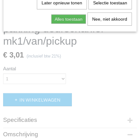
Later opnieuw tonen
Selectie toestaan
Alles toestaan
Nee, niet akkoord
pakking deurschanier
mk1/van/pickup
€ 3,01
(inclusief btw 21%)
Aantal
IN WINKELWAGEN
Specificaties
Productcode
Omschrijving
md25