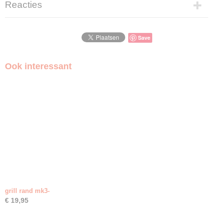
Productcode
Reacties
md14a7783
Save
Ook interessant
grill rand mk3-
€ 19,95