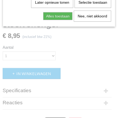
Later opnieuw tonen
Selectie toestaan
Alles toestaan
Nee, niet akkoord
stoelverlenger
€ 8,95
(inclusief btw 21%)
Aantal
IN WINKELWAGEN
Specificaties
Productcode
Reacties
cmobg5001ms
EAN code
bg5001ms