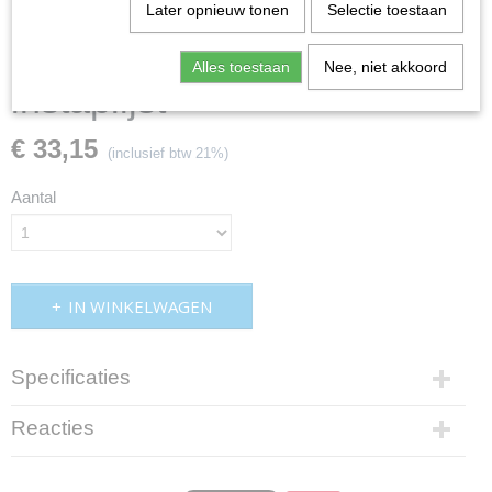
Later opnieuw tonen
Selectie toestaan
Alles toestaan
Nee, niet akkoord
instaplijst
€ 33,15
(inclusief btw 21%)
Aantal
IN WINKELWAGEN
Specificaties
Productcode
Reacties
md14a7270