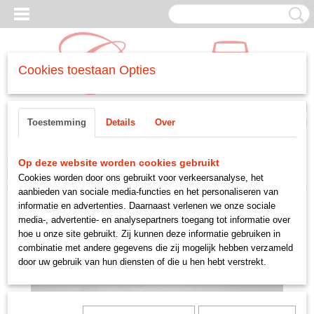
Cookies toestaan Opties
Inloggen
Registreren
UW WINKELWAGEN
Toestemming
Details
Over
Geen producten
(0)
Home
>
CARROSSERIE
>
-ruitenwissers en sproeiers
>
beugel ruitenwisser
Op deze website worden cookies gebruikt
motor
Cookies worden door ons gebruikt voor verkeersanalyse, het
aanbieden van sociale media-functies en het personaliseren van
informatie en advertenties. Daarnaast verlenen we onze sociale
media-, advertentie- en analysepartners toegang tot informatie over
hoe u onze site gebruikt. Zij kunnen deze informatie gebruiken in
combinatie met andere gegevens die zij mogelijk hebben verzameld
door uw gebruik van hun diensten of die u hen hebt verstrekt.