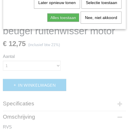
Later opnieuw tonen
Selectie toestaan
Alles toestaan
Nee, niet akkoord
beugel ruitenwisser motor
€ 12,75
(inclusief btw 21%)
Aantal
IN WINKELWAGEN
Specificaties
Productcode
Omschrijving
cmo37h4836
RVS
EAN code