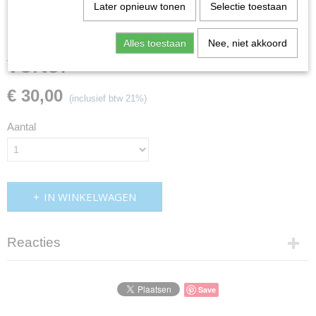
Later opnieuw tonen
Selectie toestaan
Drukplaat koppeling non
Alles toestaan
Nee, niet akkoord
verto.
€ 30,00
(inclusief btw 21%)
Aantal
IN WINKELWAGEN
Reacties
Save