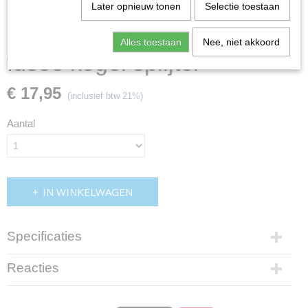
Later opnieuw tonen
Selectie toestaan
Alles toestaan
Nee, niet akkoord
fusee kogel splijter
€ 17,95
(inclusief btw 21%)
Aantal
IN WINKELWAGEN
Specificaties
Productcode
Reacties
cmo660490
EAN code
660490