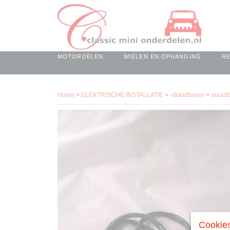
MOTORDELEN
WIELEN EN OPHANGING
R
Home
>
ELEKTRISCHE INSTALLATIE
>
-draadboom
>
draad
Cookies