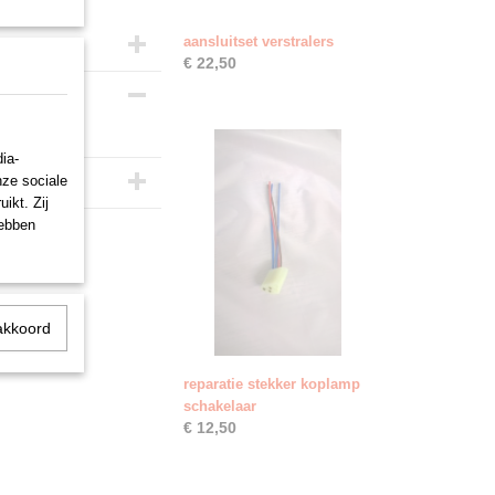
aansluitset verstralers
€ 22,50
ia-
nze sociale
ikt. Zij
hebben
akkoord
reparatie stekker koplamp
schakelaar
€ 12,50