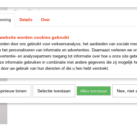
Specificaties
mming
Details
Over
Productcode
cmobau2111
Omschrijving
Draadboom voor aansluiten koplamp.
website worden cookies gebruikt
rden door ons gebruikt voor verkeersanalyse, het aanbieden van sociale med
Reacties
n het personaliseren van informatie en advertenties. Daarnaast verlenen we o
vertentie- en analysepartners toegang tot informatie over hoe u onze site gebru
e informatie gebruiken in combinatie met andere gegevens die zij mogelijk 
door uw gebruik van hun diensten of die u hen hebt verstrekt.
Save
opnieuw tonen
Selectie toestaan
Alles toestaan
Nee, niet 