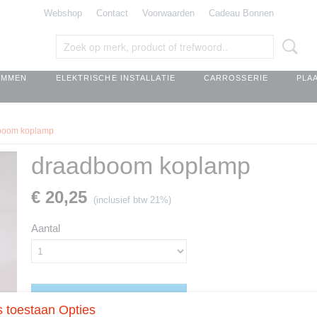
Webshop
Contact
Voorwaarden
Cadeau Bonnen
EMMEN
ELEKTRISCHE INSTALLATIE
CARROSSERIE
PLA
boom koplamp
draadboom koplamp
€ 20,25
(inclusief btw 21%)
Aantal
IN WINKELWAGEN
 toestaan Opties