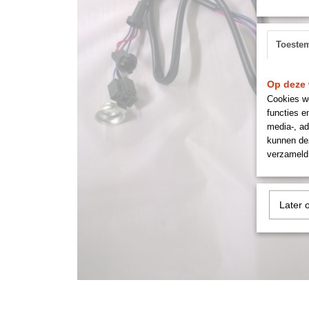
Toeste
Op deze 
Cookies wo
functies e
media-, ad
kunnen dez
verzameld 
Later 