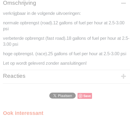
Productcode
Omschrijving
mdss501
verkrijgbaar in de volgende uitvoeringen:
Productcode leverancier
ss501
normale opbrengst (road).12 gallons of fuel per hour at 2.5-3.00
psi
verbeterde opbrengst (fast road).18 gallons of fuel per hour at 2.5-
3.00 psi
hoge opbrengst. (race).25 gallons of fuel per hour at 2.5-3.00 psi
Let op wordt geleverd zonder aansluitingen!
Reacties
Save
Ook interessant