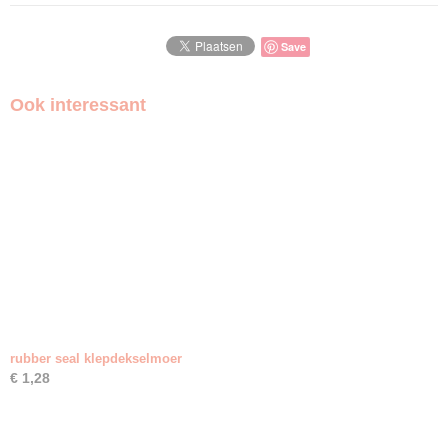
Save
Ook interessant
rubber seal klepdekselmoer
€ 1,28