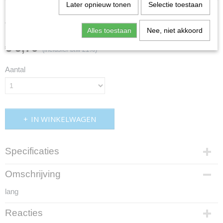
Later opnieuw tonen
Selectie toestaan
tapeind cilinderkop
Alles toestaan
Nee, niet akkoord
€ 9,70
(inclusief btw 21%)
Aantal
IN WINKELWAGEN
Specificaties
Productcode
Omschrijving
cmocam150
lang
EAN code
cam150
Reacties