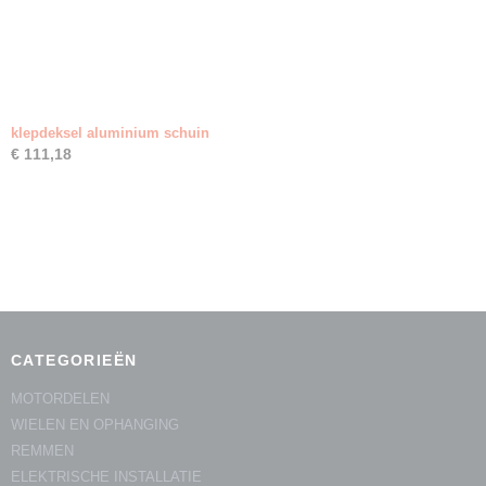
klepdeksel aluminium schuin
€ 111,18
CATEGORIEËN
MOTORDELEN
WIELEN EN OPHANGING
REMMEN
ELEKTRISCHE INSTALLATIE