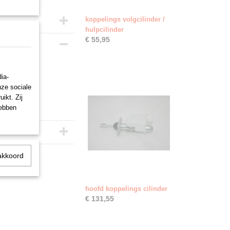
koppelings volgcilinder /
hulpcilinder
€ 55,95
ia-
nze sociale
ikt. Zij
hebben
akkoord
hoofd koppelings cilinder
€ 131,55