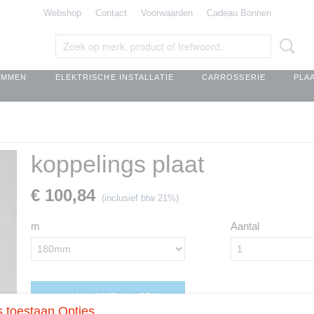
Webshop
Contact
Voorwaarden
Cadeau Bonnen
EMMEN
ELEKTRISCHE INSTALLATIE
CARROSSERIE
PLA
koppelings plaat
€ 100,84
(inclusief btw 21%)
m
Aantal
IN WINKELWAGEN
 toestaan Opties