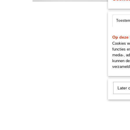
Toeste
Op deze 
Cookies wo
functies e
media-, ad
kunnen dez
verzameld 
Later 