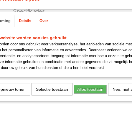
Specificaties
mming
Details
Over
Productcode
gcp271
Omschrijving
verto
website worden cookies gebruikt
rden door ons gebruikt voor verkeersanalyse, het aanbieden van sociale med
verkrijgbaar in de volgende uitvoeringen:
n het personaliseren van informatie en advertenties. Daarnaast verlenen we o
vertentie- en analysepartners toegang tot informatie over hoe u onze site gebru
180 mm plaat voor koppeling van voor 1990
e informatie gebruiken in combinatie met andere gegevens die zij mogelijk 
190 mm plaat voor koppeling na 1990
door uw gebruik van hun diensten of die u hen hebt verstrekt.
Reacties
opnieuw tonen
Selectie toestaan
Alles toestaan
Nee, niet 
Save