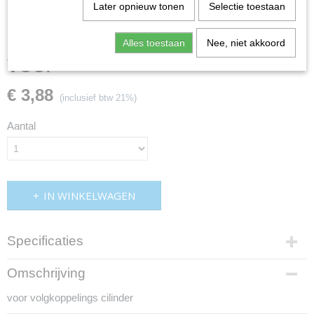
Later opnieuw tonen
Selectie toestaan
Alles toestaan
Nee, niet akkoord
veer
€ 3,88
(inclusief btw 21%)
Aantal
IN WINKELWAGEN
Specificaties
Productcode
Omschrijving
1g5999
voor volgkoppelings cilinder