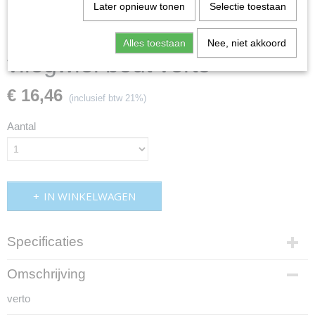
Later opnieuw tonen
Selectie toestaan
Alles toestaan
Nee, niet akkoord
vliegwiel bout verto
€ 16,46
(inclusief btw 21%)
Aantal
IN WINKELWAGEN
Specificaties
Productcode
Omschrijving
dam5922
verto