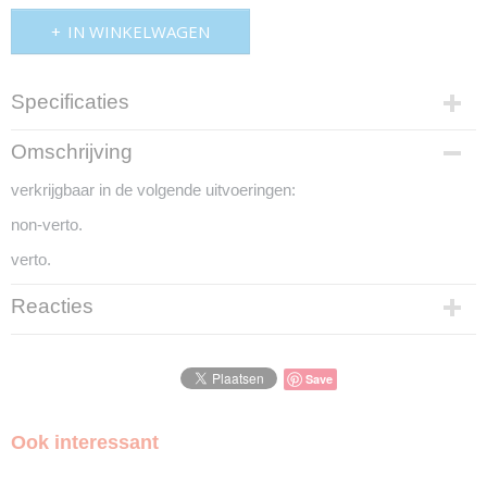
IN WINKELWAGEN
Specificaties
Productcode
Omschrijving
grb201
verkrijgbaar in de volgende uitvoeringen:
non-verto.
verto.
Reacties
Save
Ook interessant