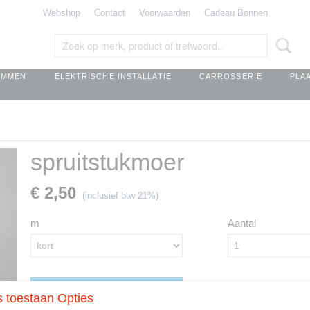
Webshop
Contact
Voorwaarden
Cadeau Bonnen
EMMEN
ELEKTRISCHE INSTALLATIE
CARROSSERIE
PLA
spruitstukmoer
€ 2,50
(inclusief btw 21%)
m
Aantal
IN WINKELWAGEN
 toestaan Opties