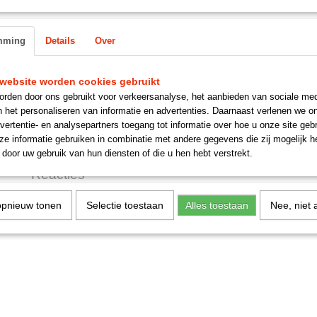
Specificaties
mming
Details
Over
Productcode
gfk3436
Omschrijving
EAN code
51k1177
website worden cookies gebruikt
bronzen spruitstuk moer.
rden door ons gebruikt voor verkeersanalyse, het aanbieden van sociale med
verkrijgbaar in de volgende uitvoeringen:
n het personaliseren van informatie en advertenties. Daarnaast verlenen we o
kort.
vertentie- en analysepartners toegang tot informatie over hoe u onze site gebru
e informatie gebruiken in combinatie met andere gegevens die zij mogelijk 
lang.
door uw gebruik van hun diensten of die u hen hebt verstrekt.
Reacties
opnieuw tonen
Selectie toestaan
Alles toestaan
Nee, niet 
Save