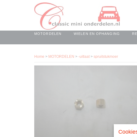
MOTORDELEN
WIELEN EN OPHANGING
R
Home
>
MOTORDELEN
>
-uitlaat
>
spruitstukmoer
Cookies