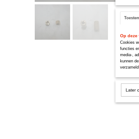
Toeste
Op deze 
Cookies wo
functies e
media-, ad
kunnen dez
verzameld 
Later 