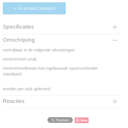
IN WINKELWAGEN
Specificaties
Productcode
Omschrijving
mddm19
verkrijbaar in de volgende uitvoeringen:
EAN code
gdb106
remtrommel smal.
remtrommelbreed met ingebouwde spoorverbreder
standaard.
worden per stuk geleverd.
Reacties
Save