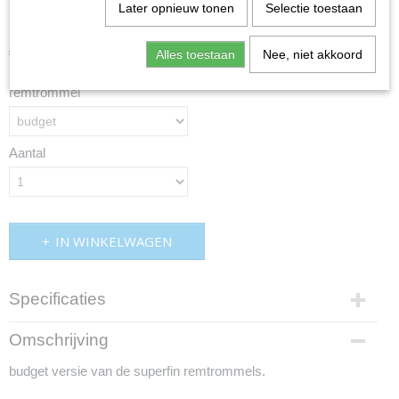
remtrommel
Later opnieuw tonen
Selectie toestaan
€ 167,95
Alles toestaan
Nee, niet akkoord
(inclusief btw 21%)
remtrommel
Aantal
IN WINKELWAGEN
Specificaties
Productcode
Omschrijving
mdminifins
budget versie van de superfin remtrommels.
EAN code
minifins