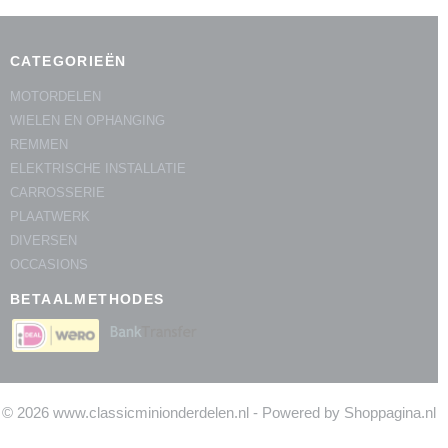
CATEGORIEËN
MOTORDELEN
WIELEN EN OPHANGING
REMMEN
ELEKTRISCHE INSTALLATIE
CARROSSERIE
PLAATWERK
DIVERSEN
OCCASIONS
BETAALMETHODES
© 2026 www.classicminionderdelen.nl - Powered by Shoppagina.nl