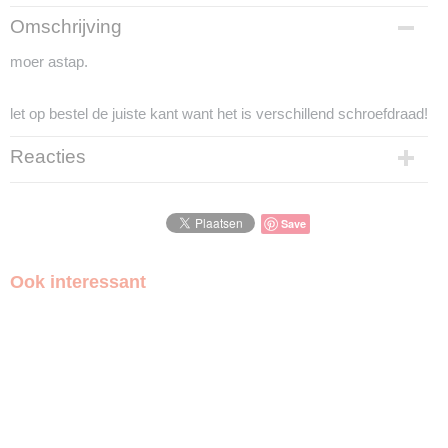
Productcode
Omschrijving
cmofnn2410
moer astap.
let op bestel de juiste kant want het is verschillend schroefdraad!
Reacties
Save
Ook interessant