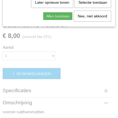
Later opnieuw tonen
Selectie toestaan
Alles toestaan
Nee, niet akkoord
subframe rubber
€ 8,00
(inclusief btw 21%)
Aantal
IN WINKELWAGEN
Specificaties
Productcode
Omschrijving
cmo21a2624ms
voorste subframerubber.