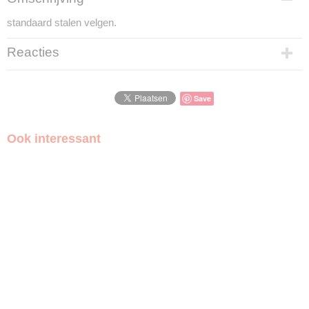
cmo113087
standaard stalen velgen.
EAN code
113087
Reacties
Save
Ook interessant