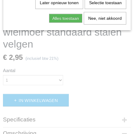
Later opnieuw tonen
Selectie toestaan
Alles toestaan
Nee, niet akkoord
wielmoer standaard stalen
velgen
€ 2,95
(inclusief btw 21%)
Aantal
IN WINKELWAGEN
Specificaties
Productcode
Omschrijving