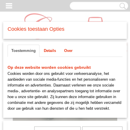
Cookies toestaan Opties
Inloggen
Registreren
UW WINKELWAGEN
Toestemming
Details
Over
Geen producten
(0)
Home
>
WIELEN EN OPHANGING
>
-wielen en toebehoren
>
wielmoer
Op deze website worden cookies gebruikt
standaard stalen velgen
Cookies worden door ons gebruikt voor verkeersanalyse, het
aanbieden van sociale media-functies en het personaliseren van
informatie en advertenties. Daarnaast verlenen we onze sociale
media-, advertentie- en analysepartners toegang tot informatie over
hoe u onze site gebruikt. Zij kunnen deze informatie gebruiken in
combinatie met andere gegevens die zij mogelijk hebben verzameld
door uw gebruik van hun diensten of die u hen hebt verstrekt.