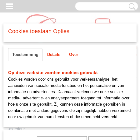
Cookies toestaan Opties
Inloggen
Registreren
UW WINKELWAGEN
Toestemming
Details
Over
Geen producten
(0)
Home
>
CARROSSERIE
>
-interieur
Op deze website worden cookies gebruikt
Cookies worden door ons gebruikt voor verkeersanalyse, het
aanbieden van sociale media-functies en het personaliseren van
CARROSSERIE
informatie en advertenties. Daarnaast verlenen we onze sociale
media-, advertentie- en analysepartners toegang tot informatie over
hoe u onze site gebruikt. Zij kunnen deze informatie gebruiken in
-grill
combinatie met andere gegevens die zij mogelijk hebben verzameld
-interieur
door uw gebruik van hun diensten of die u hen hebt verstrekt.
-instrumenten
-exterieur
-ruiten en toebehoren