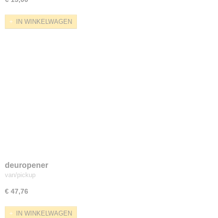
IN WINKELWAGEN
deuropener
van/pickup
€ 47,76
IN WINKELWAGEN