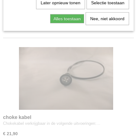
Later opnieuw tonen
Selectie toestaan
-ruitenwissers en sproeiers
Sorteer op:
-rubbers
Alles toestaan
Nee, niet akkoord
1
2
»
-bumpers
choke kabel
Chokekabel verkrijgbaar in de volgende uitvoeringen:…
€ 21,90