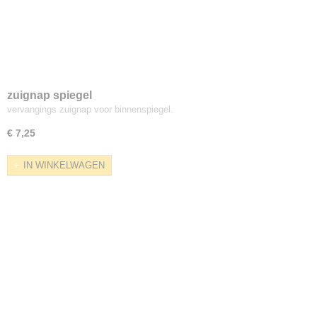
zuignap spiegel
vervangings zuignap voor binnenspiegel.
€ 7,25
IN WINKELWAGEN