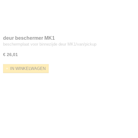
deur beschermer MK1
beschermplaat voor binnezijde deur MK1/van/pickup
€ 26,01
IN WINKELWAGEN